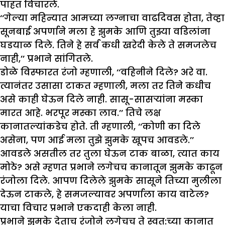
पाहत विचारले.
‘‘गेल्या महिन्यात आमच्या लग्नाचा वाढदिवस होता, तेव्हा
सूनबाई अपर्णाने मला हे झुमके आणि तुझ्या वडिलांना
घडयाळ दिले. तिने हे सर्व कधी खरेदी केले ते समजलेच
नाही,’’ प्रभाने सांगितले.
डोळे विस्फारत रंजो म्हणाली, ‘‘वहिनीने दिले? अरे वा.
त्यानंतर उसासा टाकत म्हणाली, मला तर तिने कधीच
असे काही घेऊन दिले नाही. सासू-सासऱ्यांना मस्का
मारत आहे. भरपूर मस्का लाव.’’ तिचे लक्ष
कानातल्यांकडेच होते. ती म्हणाली, ‘‘कोणी का दिले
असेना, पण आई मला तुझे झुमके खूपच आवडले.’’
आवडले असतील तर तुला घेऊन टाक बाळा, त्यात काय
मोठे? असे म्हणत प्रभाने लगेचच कानातून झुमके काढून
रंजोला दिले. आपण दिलेले झुमके सासूने तिच्या मुलीला
देऊन टाकले, हे समजल्यावर अपर्णाला काय वाटेल?
याचा विचार प्रभाने एकदाही केला नाही.
प्रभाने झुमके देताच रंजोने लगेचच ते स्वत:च्या कानात