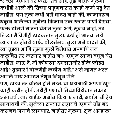
‘‘अच्छा, म्हणजे घर फक्त तिचे आहे, तुझे नाही? मुलगी
कधीही आली की तिच्या पाहुणचारात काही कमी पडू देत
नाहीस. पण तुला कधी असे वाटत नाही की, कामावरून
थकून आलेल्या सुनेला किमान एक ग्लास पाणी देऊया.
फक्त टोमणे मारता येतात तुला. अगं, सूनच नाही, तर
तिच्या मैत्रिणीही खटकतात तुला. कधीही आल्या तरी
त्यांना काहीतरी वाईट बोलतेसच. तुला असे वाटते की,
त्या तुझ्या आणि तुझ्या मुलीविरोधात अपर्णाचे मन
कलुषित तर करणार नाहीत ना? म्हणून त्यांना बघून घेत
नाहीस, जाऊ दे. मी कोणत्या दगडासमोर डोके फोडत
आहे? तुझ्याशी बोलणेही कठीण आहे.’’ असे म्हणत भरत
आपले पाय आपटत तेथून निघून गेले.
पण, खरंच तर बोलत होते भरत. या घरासाठी अपर्णा खूप
काही करीत होती, तरीही प्रभाची तिच्याविरोधात तक्रार
असायची. नातेवाईक असोत किंवा शेजारी, सर्वांना ती हेच
सांगायची की, सुनेच्या राज्यात राहायचे म्हणजे तोंड बंद
करूनच जगावे लागणार, नाहीतर मुलगा, सून आम्हाला