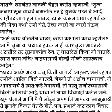
घातले. त्यानंतर नाटकी चेहरा करीत म्हणाली, ‘‘तुला
मनापासून द्यायचे नसतील तर हे झुमके परत घे आई,
नाहीतर मागाहून घरातले, खास करून बाबा म्हणतील
की जेव्हा कधी रंजो येते, तेव्हा काही ना काही घेऊन
जातेच.’’
‘‘असे काय बोलतेस बाळा, कोण कशाला काय म्हणेल?
आणि तुझा या घरावर हक्क नाही का? तुला आवडले
असतील तर तूझ्याकडेच ठेव. तू घातलेस किंवा मी घातले,
त्यात काय मोठे? माझ्यासाठी दोन्ही गोष्टी सारख्याच
आहेत.’’
‘‘खरंच आई? अरे वा… तू किती चांगली आहेस’’, असे म्हणत
रंजोने आईला मिठी मारली. नेहमी ती अशीच वागायची. जे
आवडायचे ते स्वत:कडे ठेवायची. ती वस्तू समोरच्यासाठी
किती मोलाची आहे, याचा ती साधा विचारही करीत नसे.
खूप प्रेमाने आणि पै पै जोडून अपर्णाने आपल्या सासूसाठी
ते झुमके विकत घेतले होते. पण, प्रभाने कसलाच विचार