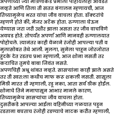
अपर्णाच्या ज्या मैत्रिणीकडे प्रभाला पाहायलाही आवडत
नव्हते आणि तिला ती सतत बंगालन म्हणायची, आज
तिच्यामुळेच भरत यांचा जीव वाचला होता. डॉक्टरांचे
म्हणणे होते की, मेजर अटॅक होता. रुग्णाला घेऊन
येण्यास जरा जरी उशीर झाला असता तर जीव वाचविणे
अवघड होते. तोपर्यंत अपर्णा आणि मानवही रुग्णालयात
पोहोचले. त्यानंतर काही वेळाने रंजोही आपल्या पती व
मुलासोबत तेथे आली. मुलगा, सुनेला पाहून जोरजोरात
हुंदके देत रडतच प्रभा म्हणाली, आज शोना नसती तर
कदाचित तुमचे बाबा जिवंत नसते.
अपर्णाचेही अश्रू थांबत नव्हते. सासऱ्यांना काही झाले असते
तर ती स्वत:ला कधीच माफ करू शकली नसती. सासूला
मिठी मारत ती म्हणाली, रडू नका, आता सर्व ठीक होईल.
शोनाचे तिने मनापासून आभार मानले कारण,
तिच्यामुळेच सासऱ्यांचा जीव वाचला होता.
दुसरीकडे आपल्या आईला वहिनीच्या गळयात पडून
रडताना बघताच रंजोही रडण्याचे नाटक करीत म्हणाली,