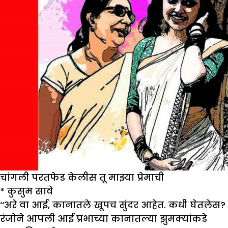
चांगली परतफेड केलीस तू माझ्या प्रेमाची
* कुसुम सावे
‘‘अरे वा आई, कानातले खूपच सुंदर आहेत. कधी घेतलेस?
रंजोने आपली आई प्रभाच्या कानातल्या झुमक्यांकडे