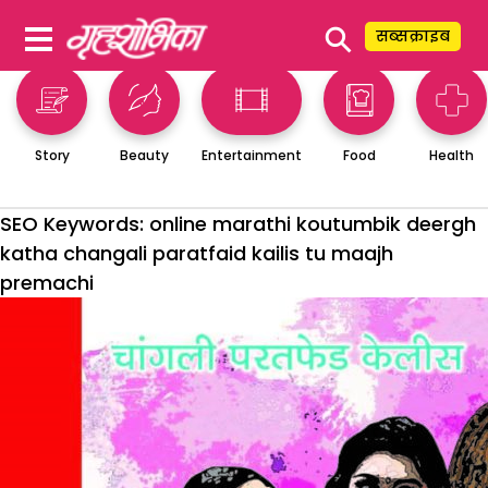
⚲
सब्सक्राइब
Story
Beauty
Entertainment
Food
Health
SEO Keywords:
online marathi koutumbik deergh
katha changali paratfaid kailis tu maajh
premachi