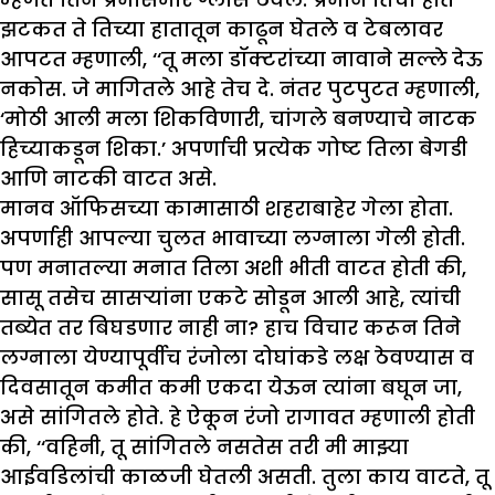
झटकत ते तिच्या हातातून काढून घेतले व टेबलावर
आपटत म्हणाली, ‘‘तू मला डॉक्टरांच्या नावाने सल्ले देऊ
नकोस. जे मागितले आहे तेच दे. नंतर पुटपुटत म्हणाली,
‘मोठी आली मला शिकविणारी, चांगले बनण्याचे नाटक
हिच्याकडून शिका.’ अपर्णाची प्रत्येक गोष्ट तिला बेगडी
आणि नाटकी वाटत असे.
मानव ऑफिसच्या कामासाठी शहराबाहेर गेला होता.
अपर्णाही आपल्या चुलत भावाच्या लग्नाला गेली होती.
पण मनातल्या मनात तिला अशी भीती वाटत होती की,
सासू तसेच सासऱ्यांना एकटे सोडून आली आहे, त्यांची
तब्येत तर बिघडणार नाही ना? हाच विचार करून तिने
लग्नाला येण्यापूर्वीच रंजोला दोघांकडे लक्ष ठेवण्यास व
दिवसातून कमीत कमी एकदा येऊन त्यांना बघून जा,
असे सांगितले होते. हे ऐकून रंजो रागावत म्हणाली होती
की, ‘‘वहिनी, तू सांगितले नसतेस तरी मी माझ्या
आईवडिलांची काळजी घेतली असती. तुला काय वाटते, तू