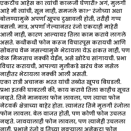
एकटीच आहेस का त्यांची काळजी घेणारी? अगं, मुलगी
आहे मी त्यांची, सून नाही, समजले का?’’ रंजोच्या अशा
बोलण्यामुळे अपर्णा खूपच दुखावली होती, तरीही गप्प
बसली. मात्र, अपर्णा गेल्यानंतर रंजो एकदाही माहेरी
आली नाही, कारण आल्यावर तिला काम करावे लागले
असते. कधीकधी फोन करून विचारपूस करायची आणि
सोबतच वेळ नसल्यामुळे भेटायला येऊ शकत नाही, पण
वेळ मिळताच नक्की येईन, असे खोटेच सांगायची. प्रभा
विचार करायची, आपल्या मुलीकडे खरंच वेळ नसेल
नाहीतर भेटायला नक्की आली असती.
एका रात्री अचानक भरत यांची तब्येत खूपच बिघडली.
प्रभा इतकी घाबरली की, काय करावे तिला काहीच सूचत
नव्हते. तिने मानवला फोन लावला, पण त्याचा फोन
नेटवर्क क्षेत्राच्या बाहेर होता. त्यानंतर तिने मुलगी रंजोला
फोन लावला. बेल वाजत होती, पण कोणी फोन उचलत
नव्हते. जावयालाही फोन लावला, पण त्यानेही उचलला
नाही. प्रभाने रंजो व तिच्या नवऱ्याला अनेकदा फोन