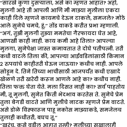
‘‘सारखे कुणा दुसऱ्याला, असे का म्हणत आहात? अहो,
मुलगी आहे ती आपली आणि मी माझ्या मुलीला एकदा
काही दिले म्हणजे कायमचे देऊन टाकले, समजले? मोठे
आले सुनेचे चमचे, हूं,’’ तोंड वाकडे करीत प्रभा म्हणाली.
‘‘अगं, तुझी मुलगी तुझ्या ममतेचा गैरफायदा घेत आहे,
आणखी काही नाही. काय कमी आहे तिला? आपल्या
मुलगा, सुनेपेक्षा जास्त कमावतात ते दोघे पतीपत्नी. तरी
कधी वाटले तिला की, आपल्या आईवडिलांसाठी किमान
२ रुपयांचे काहीतरी घेऊन जाऊया? कधीच नाही. आपले
सोडून दे. तिने तिच्या भाचीसाठी आजपर्यंत कधी एखादे
खेळणे तरी खरेदी करून आणले आहे का? कधीच नाही.
तिला फक्त घेता येते. मला दिसत नाही का? सर्व पाहतोय
मी, तू मुलगी, सुनेत किती भेदभाव करतेस ते. सुनेचे प्रेम
तुला बेगडी वाटते आणि मुलीचे नाटक म्हणजे प्रेम वाटते.
असे डोळे विस्फारून पाहू नकोस माझ्याकडे, समजेलच
तुलाही कधीतरी, बघच तू.’’
‘‘खरंच, कसे वडील आहात तुम्ही? मुलीच्या सुखालाही