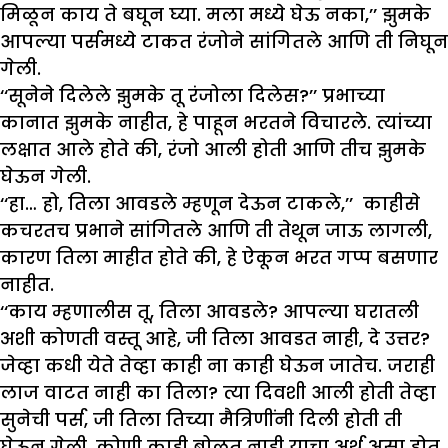
मिळून काय ते बघून घ्या. मला मध्ये घेऊ नका,’’ झुमके
आपल्या पर्समध्ये टाकत रंजोने सांगितले आणि ती निघून
गेली.
‘‘सूनेने दिलेले झुमके तू रंजोला दिलेस?’’ प्रभाच्या
कानात झुमके नाहीत, हे पाहून भरतने विचारले. त्यांच्या
लक्षात आले होते की, रंजो आली होती आणि तीच झुमके
घेऊन गेली.
‘‘हा… हो, तिला आवडले म्हणून देऊन टाकले,’’ काहीसे
कचरतच प्रभाने सांगितले आणि ती तेथून जाऊ लागली,
कारण तिला माहीत होते की, हे ऐकून भरत गप्प बसणार
नाहीत.
‘‘काय म्हणालीस तू, तिला आवडले? आपल्या घरातली
अशी कोणती वस्तू आहे, जी तिला आवडत नाही, दे उत्तर?
जेव्हा कधी येते तेव्हा काही ना काही घेऊन जातेच. जराही
लाज वाटत नाही का तिला? त्या दिवशी आली होती तेव्हा
सुनेची पर्स, जी तिला तिच्या मैत्रिणींनी दिली होती ती
घेऊन गेली. कोणी काही बोलत नाही याचा अर्थ असा होत