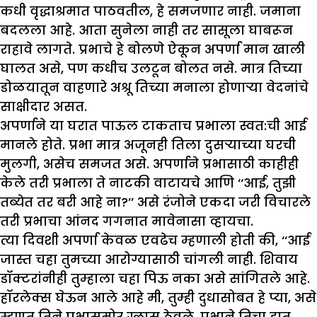
कधी वृद्धाश्रमात पाठवतील, हे समजणार नाही. जमाना
बदलला आहे. आता सुनेला नाही तर सासूला घाबरून
राहावे लागते. प्रभाचे हे बोलणे ऐकून अपर्णा मान खाली
घालत असे, पण कधीच उलटून बोलत नसे. मात्र तिच्या
डोळयातून वाहणारे अश्रू तिच्या मनाला होणाऱ्या वेदनांचे
साक्षीदार असत.
अपर्णाने या घरात पाऊल टाकताच प्रभाला स्वत:ची आई
मानले होते. प्रभा मात्र अजूनही तिला दुसऱ्याच्या घरची
मुलगी, असेच समजत असे. अपर्णाने प्रभासाठी काहीही
केले तरी प्रभाला ते नाटकी वाटायचे आणि ‘‘आई, तुझी
तब्येत तर बरी आहे ना?’’ असे रंजोने एकदा जरी विचारले
तरी प्रभाचा आंनद गगनात मावेनासा व्हायचा.
त्या दिवशी अपर्णा केवळ एवढेच म्हणाली होती की, ‘‘आई
जास्त चहा तुमच्या आरोग्यासाठी चांगली नाही. शिवाय
डॉक्टरांनीही तुम्हाला चहा पिऊ नका असे सांगितले आहे.
हॉरलेक्स घेऊन आले आहे मी, तुम्ही दुधासोबत हे प्या, असे
म्हणत तिने प्रभासमोर ग्लास ठेवले. प्रभाने तिचा हात