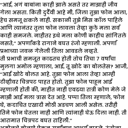
‘‘आई, अगं बाबांना काही झाले असते तर माझाही जीव
गेला असता. किती दुर्दैवी आहे मी, जिला तुझा फोन आला,
हेच समजू शकले नाही. सकाळी तुझे मिस कॉल पाहिले
आणि त्यानंतर तुला फोन लावला तेव्हा कुठे मला सर्व
काही समजले. नाहीतर इथे मला कोणी काहीच सांगितले
नसते,’’ अपर्णाकडे रागाने बघत रंजो म्हणाली. अपर्णा
प्रभाच्या जवळ गेलेली तिला आवडले नव्हते.
ती प्रभाची समजूत काढतच होती तोच तिचा ७ वर्षांचा
मुलगा अमोल म्हणाला, आई, तू खोटे का बोलतेस? आजी,
‘‘आई खोटे बोलत आहे. तुझा फोन आला तेव्हा आम्ही
टीव्हीवर चित्रपट पाहत होतो. तुझा फोन पाहून आई
म्हणाली होती की, माहीत नाही एवढया रात्री कोण मेले जे
माझी आई मला त्रास देत आहे. पप्पा तिला म्हणाले, फोन
घे, कदाचित एखादी मोठी अडचण आली असेल. तरीही
तिने फोन घेतला नाही आणि त्यांनाही घेऊ दिला नाही. ती
आरामात चित्रपट बघत राहिली.’’