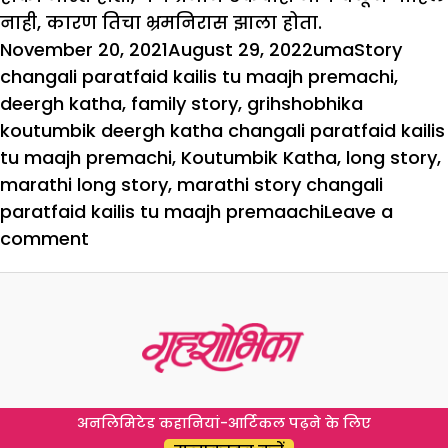
नाही, कारण तिचा भ्रमनिरास झाला होता.
Posted
Author
Categorie
Tags
November 20, 2021
August 29, 2022
uma
Story
on
changali paratfaid kailis tu maajh premachi
,
deergh katha
,
family story
,
grihshobhika
koutumbik deergh katha changali paratfaid kailis
tu maajh premachi
,
Koutumbik Katha
,
long story
,
marathi long story
,
marathi story changali
paratfaid kailis tu maajh premaachi
Leave a
on
comment
चांगली
परतफेड
केलीस
तू
माझ्या
प्रेमाची
अनलिमिटेड कहानियां-आर्टिकल पढ़ने के लिए