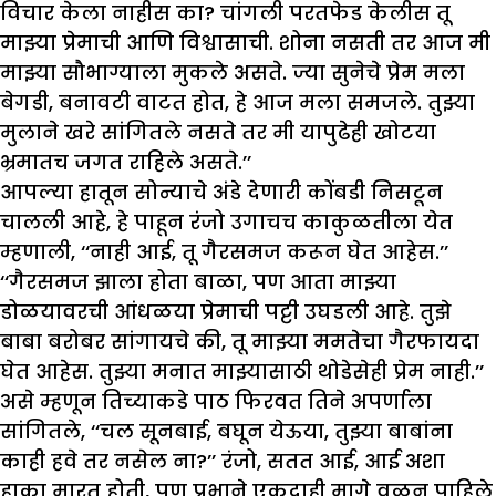
विचार केला नाहीस का? चांगली परतफेड केलीस तू
माझ्या प्रेमाची आणि विश्वासाची. शोना नसती तर आज मी
माझ्या सौभाग्याला मुकले असते. ज्या सुनेचे प्रेम मला
बेगडी, बनावटी वाटत होत, हे आज मला समजले. तुझ्या
मुलाने खरे सांगितले नसते तर मी यापुढेही खोटया
भ्रमातच जगत राहिले असते.’’
आपल्या हातून सोन्याचे अंडे देणारी कोंबडी निसटून
चालली आहे, हे पाहून रंजो उगाचच काकुळतीला येत
म्हणाली, ‘‘नाही आई, तू गैरसमज करून घेत आहेस.’’
‘‘गैरसमज झाला होता बाळा, पण आता माझ्या
डोळयावरची आंधळया प्रेमाची पट्टी उघडली आहे. तुझे
बाबा बरोबर सांगायचे की, तू माझ्या ममतेचा गैरफायदा
घेत आहेस. तुझ्या मनात माझ्यासाठी थोडेसेही प्रेम नाही.’’
असे म्हणून तिच्याकडे पाठ फिरवत तिने अपर्णाला
सांगितले, ‘‘चल सूनबाई, बघून येऊया, तुझ्या बाबांना
काही हवे तर नसेल ना?’’ रंजो, सतत आई, आई अशा
हाका मारत होती, पण प्रभाने एकदाही मागे वळून पाहिले