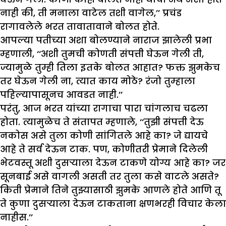
नाही की, ती मनाला वाटेल तशी वागेल,’’ प्रचंड
रागावलेले भरत तावातावाने बोलत होते.
आपल्या पतीच्या अशा बोलण्याने नाराज झालेली प्रभा
म्हणाली, ‘‘अशी तुमची कोणती संपत्ती घेऊन गेली ती,
ज्यामुळे तुम्ही तिला इतके बोलत आहात? फक्त झुमकेच
तर घेऊन गेली ना, त्यात काय मोठे? रंजो तुम्हाला
पहिल्यापासूनच आवडत नाही.’’
परंतु, आज भरत यांच्या रागाचा पारा चांगलाच चढला
होता. त्यामुळेच ते संतापत म्हणाले, ‘‘तुझी संपत्ती देऊ
नकोस असे तुला कोणी सांगितले आहे का? जे द्यायचे
आहे ते सर्व देऊन टाक. पण, कोणीतरी प्रेमाने दिलेली
भेटवस्तू अशी दुसऱ्याला देऊन टाकणे योग्य आहे का? जर
सूनबाई असे वागली असती तर तुला कसे वाटले असते?
किती प्रेमाने तिने तुझ्यासाठी झुमके आणले होते आणि तू
ते कुणा दुसऱ्याला देऊन टाकताना क्षणभरही विचार केला
नाहीस.’’