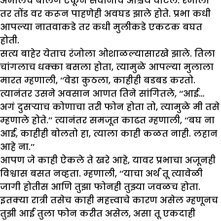
अमोलचे बोलणे ऐकून सर्वांनाच आश्चर्य वाटले. रंजोला
तर तोंड वर करून पाहणेही अवघड झाले होते. प्रभा कधी
आपल्या नातवाकडे तर कधी मुलीकडे एकटक बघत
होती.
सत्य बाहेर येताच रंजोला ओशाळल्यासारखे झाले. तिला
चांगलाच धक्का बसला होता, त्यामुळे आपल्या मुलाला
मारत म्हणाली, ‘‘वेडा कुठला, काहीही बडबड करतो.
त्यानंतर उसने अवसान आणत तिने सांगितले, ‘‘आई…
अगं दुसऱ्याच कोणाचा तरी फोन होता तो, त्यामुळे मी तसे
म्हणाले होते.’’ त्यानंतर समजूत काढत म्हणाली, ‘‘बघ ना
आई, काहीही बोलतो हा, त्याला काही कळत नाही. लहान
आहे ना.’’
आपण जे काही ऐकले ते खरे आहे, यावर प्रभाचा अजूनही
विश्वास बसत नव्हता. म्हणाली, ‘‘याचा अर्थ तू त्यावेळी
जागी होतीस आणि तुझा फोनही तुझ्या जवळच होता.
इतक्या रात्री तसेच काही महत्त्वाचे कारण असेल म्हणूनच
तुझी आई तुला फोन करीत असेल, असा तू एकदाही