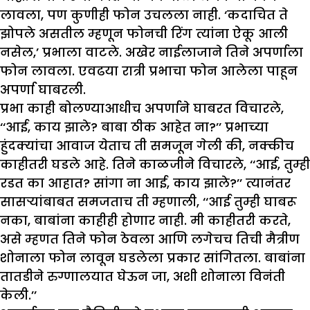
लावला, पण कुणीही फोन उचलला नाही. ‘कदाचित ते
झोपले असतील म्हणून फोनची रिंग त्यांना ऐकू आली
नसेल,’ प्रभाला वाटले. अखेर नाईलाजाने तिने अपर्णाला
फोन लावला. एवढया रात्री प्रभाचा फोन आलेला पाहून
अपर्णा घाबरली.
प्रभा काही बोलण्याआधीच अपर्णाने घाबरत विचारले,
‘‘आई, काय झाले? बाबा ठीक आहेत ना?’’ प्रभाच्या
हुंदक्यांचा आवाज येताच ती समजून गेली की, नक्कीच
काहीतरी घडले आहे. तिने काळजीने विचारले, ‘‘आई, तुम्ही
रडत का आहात? सांगा ना आई, काय झाले?’’ त्यानंतर
सासऱ्यांबाबत समजताच ती म्हणाली, ‘‘आई तुम्ही घाबरू
नका, बाबांना काहीही होणार नाही. मी काहीतरी करते,
असे म्हणत तिने फोन ठेवला आणि लगेचच तिची मैत्रीण
शोनाला फोन लावून घडलेला प्रकार सांगितला. बाबांना
तातडीने रुग्णालयात घेऊन जा, अशी शोनाला विनंती
केली.’’