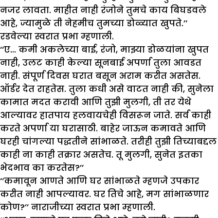
नजर लावता. माहीत नाही रंजोने तुमचे काय बिघडवले
आहे, ज्यामुळे ती नेहमीच तुमच्या डोळ्यात खुपते.’’
रडवेल्या स्वरात प्रभा म्हणाली.
‘‘ए… कमी अकलेच्या बाई, रंजो, माझ्या डोळयांना खुपत
नाही, उलट काही केल्या सूनबाई अपर्णा तुला आवडत
नाही. संपूर्ण दिवस घरात बसून अराम करीत असतेस.
ऑर्डर देत राहतेस. तुला कधी असे वाटत नाही की, सुनेला
कामात मदत करावी आणि तुझी मुलगी, ती तर येथे
आल्यावर हातपाय हलवायचेही विसरून जाते. सर्व काही
करते अपर्णा या घरासाठी. बाहेर जाऊन कमावते आणि
घरही चांगल्या पद्धतीने सांभाळते. तरीही तुझी तिच्याबद्दल
काही ना काही तक्रार असतेच. तू मुलगी, सुनेत इतका
भेदभाव का करतेस?’’
‘‘कमावून आणते आणि घर सांभाळते म्हणजे उपकार
करीत नाही आपल्यावर. घर तिचे आहे, मग सांभाळणार
कोण?’’ नाराजीच्या स्वरात प्रभा म्हणाली.