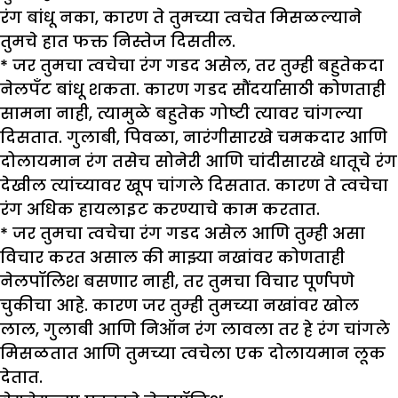
रंग बांधू नका, कारण ते तुमच्या त्वचेत मिसळल्याने
तुमचे हात फक्त निस्तेज दिसतील.
*
जर तुमचा त्वचेचा रंग गडद असेल, तर तुम्ही बहुतेकदा
नेलपँट बांधू शकता. कारण गडद सौंदर्यासाठी कोणताही
सामना नाही, त्यामुळे बहुतेक गोष्टी त्यावर चांगल्या
दिसतात. गुलाबी, पिवळा, नारंगीसारखे चमकदार आणि
दोलायमान रंग तसेच सोनेरी आणि चांदीसारखे धातूचे रंग
देखील त्यांच्यावर खूप चांगले दिसतात. कारण ते त्वचेचा
रंग अधिक हायलाइट करण्याचे काम करतात.
*
जर तुमचा त्वचेचा रंग गडद असेल आणि तुम्ही असा
विचार करत असाल की माझ्या नखांवर कोणताही
नेलपॉलिश बसणार नाही, तर तुमचा विचार पूर्णपणे
चुकीचा आहे. कारण जर तुम्ही तुमच्या नखांवर खोल
लाल, गुलाबी आणि निऑन रंग लावला तर हे रंग चांगले
मिसळतात आणि तुमच्या त्वचेला एक दोलायमान लूक
देतात.