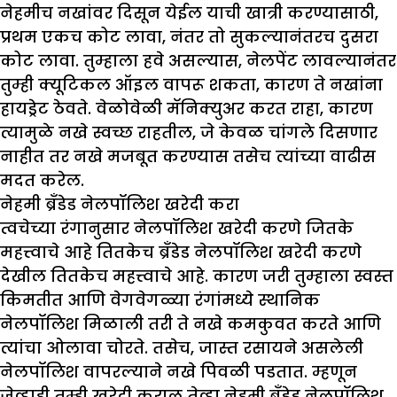
नेहमीच नखांवर दिसून येईल याची खात्री करण्यासाठी,
प्रथम एकच कोट लावा, नंतर तो सुकल्यानंतरच दुसरा
कोट लावा. तुम्हाला हवे असल्यास, नेलपेंट लावल्यानंतर
तुम्ही क्यूटिकल ऑइल वापरू शकता, कारण ते नखांना
हायड्रेट ठेवते. वेळोवेळी मॅनिक्युअर करत राहा, कारण
त्यामुळे नखे स्वच्छ राहतील, जे केवळ चांगले दिसणार
नाहीत तर नखे मजबूत करण्यास तसेच त्यांच्या वाढीस
मदत करेल.
नेहमी ब्रँडेड नेलपॉलिश खरेदी करा
त्वचेच्या रंगानुसार नेलपॉलिश खरेदी करणे जितके
महत्त्वाचे आहे तितकेच ब्रँडेड नेलपॉलिश खरेदी करणे
देखील तितकेच महत्त्वाचे आहे. कारण जरी तुम्हाला स्वस्त
किमतीत आणि वेगवेगळ्या रंगांमध्ये स्थानिक
नेलपॉलिश मिळाली तरी ते नखे कमकुवत करते आणि
त्यांचा ओलावा चोरते. तसेच, जास्त रसायने असलेली
नेलपॉलिश वापरल्याने नखे पिवळी पडतात. म्हणून
जेव्हाही तुम्ही खरेदी कराल तेव्हा नेहमी ब्रँडेड नेलपॉलिश