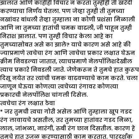
झालात आणि काहीही विचार न करता तुम्हीही ती खरेदी
करण्याचा निर्णय घेतला. पण जेव्हा तुम्ही ती तुमच्या
नखांवर बांधली तेव्हा तुम्हाला ना कोणी प्रशंसा मिळाली
आणि ना तुमच्या हातांची चमक वाढली, जी पाहून तुम्ही
निराश झालात. पण तुम्ही विचार केला आहे का
तुमच्यासोबत असे का झाले? याचे कारण असे आहे की
ज्याप्रमाणे त्वचेचा रंग आणि त्वचेचा प्रकार लक्षात घेऊन
क्रीम निवडल्या जातात, त्याचप्रमाणे नेलपॉलिशदेखील
त्याच प्रकारे निवडली जाते. जेणेकरून ते तुमचे हात कुरूप
दिसू नयेत तर त्यांची चमक वाढवण्याचे काम करते. चला
जाणून घेऊया कोणत्या त्वचेच्या रंगावर कोणत्या
प्रकारची नेलपॉलिश चांगली दिसेल.
त्वचेचा रंग लक्षात ठेवा
* जर तुमची त्वचा गोरी असेल आणि तुम्हाला खूप गडद
रंग लावायचे असतील, तर तुमच्या हातांवर गडद निळा,
लाल, जांभळा, नारंगी, रुबी रंग छान दिसतील. कारण हे
तुमचे हात उजळ करण्यासाठी काम करतात. पारदर्शक