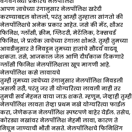
वेगवेगळ्या प्रकारचे नेलपॉलिश
आपण त्वचेच्या रंगानुसार नेलपॉलिश खरेदी
करण्याबद्दल बोललो, परंतु आम्ही तुम्हाला सांगतो की
नेलपॉलिशचे अनेक प्रकार आहेत. जसे की मॅट, शीअर
फिनिश, ग्लॉसी, क्रीम, ग्लिटरी, मेटॅलिक, टेक्सचर्ड
फिनिश, जे प्रत्येक त्वचेच्या रंगाला शोभते. तुम्ही तुमच्या
आवडीनुसार ते निवडून तुमच्या हातांचे सौंदर्य वाढवू
शकता. तसे, आजकाल जेल आणि दीर्घकाळ टिकणारे
ग्लॉसी फिनिश नेलपॉलिशला खूप मागणी आहे.
नेलपॉलिश कसे लावायचे
तुम्ही तुमच्या त्वचेच्या रंगानुसार नेलपॉलिश निवडली
असली तरी, परंतु जर ती योग्यरित्या लावली नाही तर
तुमची सर्व मेहनत वाया जाऊ शकते. म्हणून, जेव्हाही तुम्ही
नेलपॉलिश लावता तेव्हा प्रथम नखे योग्यरित्या फाईल
करा, जेणेकरून नेलपॉलिश स्पष्टपणे बाहेर येईल. तसेच,
कोरड्या नखांवर नेलपॉलिश नेहमी लावा, कारण ते
निघून जाण्याची भीती नसते. नेलपॉलिशचे फिनिशिंग